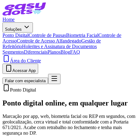
Home
Soluções
Ponto Digital
Controle de Pausas
Biometria Facial
Controle de
Acesso
Controle de Acesso Alfandegado
Gestão de
Refeitório
Holerites e Assinatura de Documentos
Segmentos
Diferenciais
Planos
Blog
FAQ
Área do Cliente
Acessar App
Falar com especialista
Ponto Digital
Ponto digital online, em qualquer lugar
Marcação por app, web, biometria facial ou REP em segundos, com
geolocalização, cerca virtual e total conformidade com a Portaria
671/2021. Acabe com retrabalho no fechamento e tenha mais
segurança no DP.