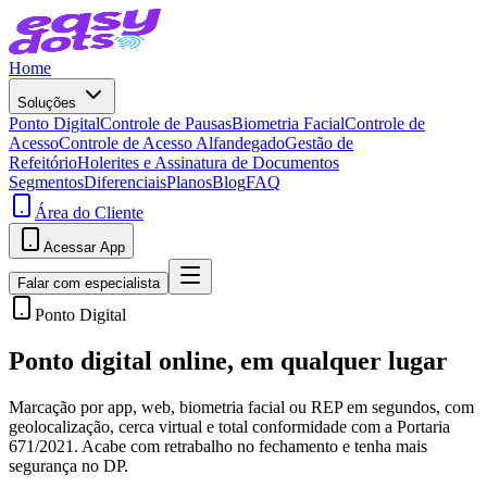
Home
Soluções
Ponto Digital
Controle de Pausas
Biometria Facial
Controle de
Acesso
Controle de Acesso Alfandegado
Gestão de
Refeitório
Holerites e Assinatura de Documentos
Segmentos
Diferenciais
Planos
Blog
FAQ
Área do Cliente
Acessar App
Falar com especialista
Ponto Digital
Ponto digital online, em qualquer lugar
Marcação por app, web, biometria facial ou REP em segundos, com
geolocalização, cerca virtual e total conformidade com a Portaria
671/2021. Acabe com retrabalho no fechamento e tenha mais
segurança no DP.